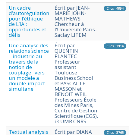
Un cadre
Écrit par JEAN-
Clics : 4894
d’autorégulation
MARIE JOHN-
pour l’éthique
MATHEWS
de L’IA :
Chercheur à
opportunités et
l’Université Paris-
défis
Saclay LITEM
Une analyse des
Écrit par
Clics : 3914
relations science
QUENTIN
– industrie au
PLANTEC
travers de la
Professeur
notion de
assistant
couplage : vers
Toulouse
un modele a
Business School
double-impact
et PASCAL LE
simultane
MASSON et
BENOIT WEIL
Professeurs École
des Mines Paris,
Centre de Gestion
Scientifique (CGS),
i3 UMR CNRS
Textual analysis
Écrit par DIANA
Clics : 3765